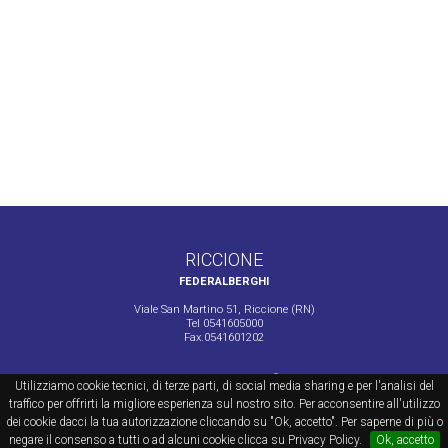
RICCIONE
FEDERALBERGHI
Viale San Martino 51, Riccione (RN)
Tel 0541605000
Fax.0541601202
Powered by Webbing ®
Utilizziamo cookie tecnici, di terze parti, di social media sharing e per l'analisi del
traffico per offrirti la migliore esperienza sul nostro sito. Per acconsentire all'utilizzo
dei cookie dacci la tua autorizzazione cliccando su "Ok, accetto". Per saperne di più o
negare il consenso a tutti o ad alcuni cookie clicca su Privacy Policy.
Ok, accetto